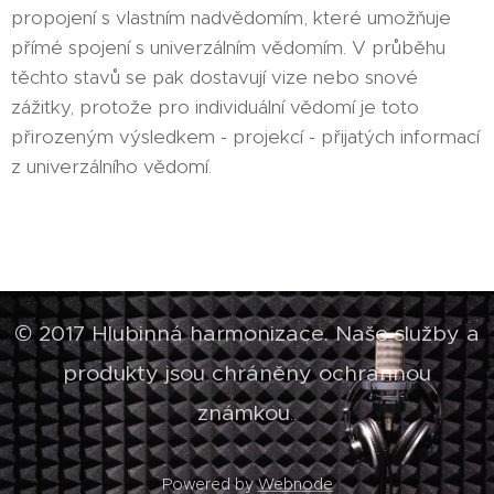
propojení s vlastním nadvědomím, které umožňuje
přímé spojení s univerzálním vědomím. V průběhu
těchto stavů se pak dostavují vize nebo snové
zážitky, protože pro individuální vědomí je toto
přirozeným výsledkem - projekcí - přijatých informací
z univerzálního vědomí.
© 2017 Hlubinná harmonizace. Naše služby a
produkty jsou chráněny ochrannou
známkou
..
Powered by
Webnode