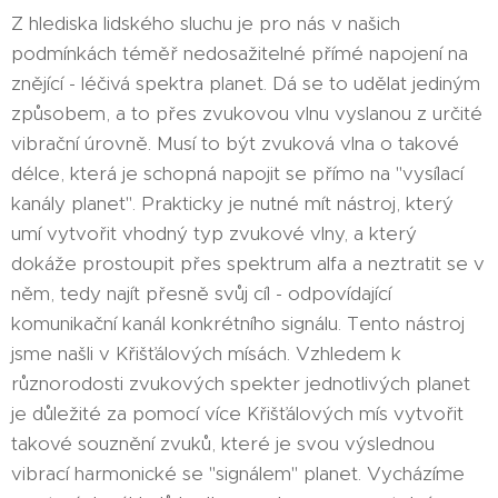
Z hlediska lidského sluchu je pro nás v našich
podmínkách téměř nedosažitelné přímé napojení na
znějící - léčivá spektra planet. Dá se to udělat jediným
způsobem, a to přes zvukovou vlnu vyslanou z určité
vibrační úrovně. Musí to být zvuková vlna o takové
délce, která je schopná napojit se přímo na "vysílací
kanály planet". Prakticky je nutné mít nástroj, který
umí vytvořit vhodný typ zvukové vlny, a který
dokáže prostoupit přes spektrum alfa a neztratit se v
něm, tedy najít přesně svůj cíl - odpovídající
komunikační kanál konkrétního signálu. Tento nástroj
jsme našli v Křišťálových mísách. Vzhledem k
různorodosti zvukových spekter jednotlivých planet
je důležité za pomocí více Křišťálových mís vytvořit
takové souznění zvuků, které je svou výslednou
vibrací harmonické se "signálem" planet. Vycházíme