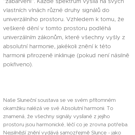
"zabarvení". Každé spektrum vysílá na svých
vlastních vlnách různé druhy signálů do
univerzálního prostoru. Vzhledem k tomu, že
veškeré dění v tomto prostoru podléhá
univerzálním zákonům, které všechny vyšly z
absolutní harmonie, jakékoli znění k této
harmonii přirozeně inklinuje (pokud není násilně
pokřiveno).
Naše Sluneční soustava se ve svém přítomném
okamžiku nalézá ve své Absolutní harmonii. To
znamená, že všechny signály vysílané z jejího
prostoru jsou harmonické, léčí co je zrovna potřeba.
Nejsilnější znění vydává samozřejmě Slunce - jako