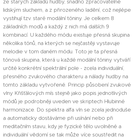
ze starých základů hudby, snadno zpracovatelné
lidským sluchem, a z přirozeného ladění, což nejlépe
vystihují tzv. staré modální tóniny. Je celkem 8
základních modů a každý z nich má dalších 9
kombinací. U každého módu existuje přesná skupina
několika tónů, na kterých se nejčastěji vystavuje
melodie v tom daném módu. Toto je ta přesná
tónová skupina, která u každé modální tóniny vytváří
určité konkrétní spektrální pole - zcela individuální,
přesného zvukového charakteru a nálady hudby na
tomto základu vytvořené. Princip působení zvukové
vlny Křišťálových mís stejně jako popis jednotlivých
módů je podrobněji uveden ve skriptech Hlubinné
harmonizace. Do spektra alfa vln se zcela jednoduše
a automaticky dostáváme při usínání nebo při
meditačním stavu, kdy je fyzické tělo uvolněné a
individuální vědomí se tak může více soustředit na