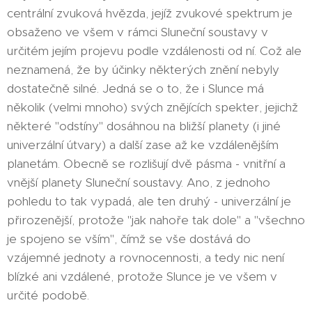
centrální zvuková hvězda, jejíž zvukové spektrum je
obsaženo ve všem v rámci Sluneční soustavy v
určitém jejím projevu podle vzdálenosti od ní. Což ale
neznamená, že by účinky některých znění nebyly
dostatečně silné. Jedná se o to, že i Slunce má
několik (velmi mnoho) svých znějících spekter, jejichž
některé "odstíny" dosáhnou na bližší planety (i jiné
univerzální útvary) a další zase až ke vzdálenějším
planetám. Obecně se rozlišují dvě pásma - vnitřní a
vnější planety Sluneční soustavy. Ano, z jednoho
pohledu to tak vypadá, ale ten druhý - univerzální je
přirozenější, protože "jak nahoře tak dole" a "všechno
je spojeno se vším", čímž se vše dostává do
vzájemné jednoty a rovnocennosti, a tedy nic není
blízké ani vzdálené, protože Slunce je ve všem v
určité podobě.